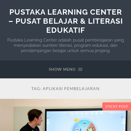
PUSTAKA LEARNING CENTER
– PUSAT BELAJAR & LITERASI
EDUKATIF
Pustaka Learning Center adalah pusat pembelajaran yang
menyediakan sumber literasi, program edukasi, dan
pendampingan belajar untuk semua jenjang.
SHOW MENU
TAG:
APLIKASI PEMBELAJARAN
STICKY POST