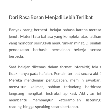
Dari Rasa Bosan Menjadi Lebih Terlibat
Banyak orang berhenti belajar bahasa karena merasa
jenuh. Materi tata bahasa yang kompleks atau latihan
yang monoton sering kali menurunkan minat. Di sinilah
pendekatan berbasis permainan bekerja secara
berbeda.
Saat belajar dikemas dalam format interaktif, fokus
tidak hanya pada hafalan. Pemain terlibat secara aktif.
Mereka mendengar pengucapan, memilih jawaban,
menyusun kalimat, bahkan terkadang berbicara
langsung mengikuti instruksi aplikasi. Aktivitas ini
membantu membangun keterampilan listening,
reading, hingga speaking secara bertahap.