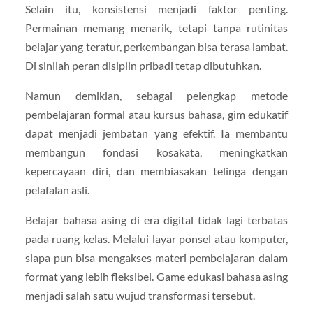
Selain itu, konsistensi menjadi faktor penting.
Permainan memang menarik, tetapi tanpa rutinitas
belajar yang teratur, perkembangan bisa terasa lambat.
Di sinilah peran disiplin pribadi tetap dibutuhkan.
Namun demikian, sebagai pelengkap metode
pembelajaran formal atau kursus bahasa, gim edukatif
dapat menjadi jembatan yang efektif. Ia membantu
membangun fondasi kosakata, meningkatkan
kepercayaan diri, dan membiasakan telinga dengan
pelafalan asli.
Belajar bahasa asing di era digital tidak lagi terbatas
pada ruang kelas. Melalui layar ponsel atau komputer,
siapa pun bisa mengakses materi pembelajaran dalam
format yang lebih fleksibel. Game edukasi bahasa asing
menjadi salah satu wujud transformasi tersebut.