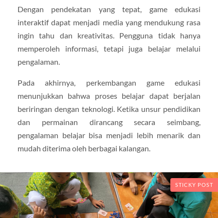
Dengan pendekatan yang tepat, game edukasi
interaktif dapat menjadi media yang mendukung rasa
ingin tahu dan kreativitas. Pengguna tidak hanya
memperoleh informasi, tetapi juga belajar melalui
pengalaman.
Pada akhirnya, perkembangan game edukasi
menunjukkan bahwa proses belajar dapat berjalan
beriringan dengan teknologi. Ketika unsur pendidikan
dan permainan dirancang secara seimbang,
pengalaman belajar bisa menjadi lebih menarik dan
mudah diterima oleh berbagai kalangan.
STICKY POST