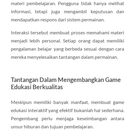
materi pembelajaran. Pengguna tidak hanya melihat
informasi, tetapi juga mengambil keputusan dan
mendapatkan respons dari sistem permainan.
Interaksi tersebut membuat proses memahami materi
menjadi lebih personal. Setiap orang dapat memiliki
pengalaman belajar yang berbeda sesuai dengan cara
mereka menyelesaikan tantangan dalam permainan.
Tantangan Dalam Mengembangkan Game
Edukasi Berkualitas
Meskipun memiliki banyak manfaat, membuat game
edukasi interaktif yang efektif bukanlah hal sederhana.
Pengembang perlu menjaga keseimbangan antara
unsur hiburan dan tujuan pembelajaran.