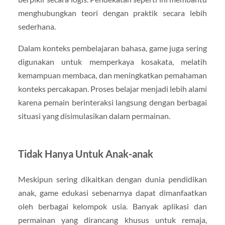
menghubungkan teori dengan praktik secara lebih
sederhana.
Dalam konteks pembelajaran bahasa, game juga sering
digunakan untuk memperkaya kosakata, melatih
kemampuan membaca, dan meningkatkan pemahaman
konteks percakapan. Proses belajar menjadi lebih alami
karena pemain berinteraksi langsung dengan berbagai
situasi yang disimulasikan dalam permainan.
Tidak Hanya Untuk Anak-anak
Meskipun sering dikaitkan dengan dunia pendidikan
anak, game edukasi sebenarnya dapat dimanfaatkan
oleh berbagai kelompok usia. Banyak aplikasi dan
permainan yang dirancang khusus untuk remaja,