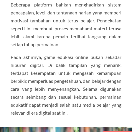
Beberapa platform bahkan menghadirkan sistem
pencapaian, level, dan tantangan harian yang memberi
motivasi tambahan untuk terus belajar. Pendekatan
seperti ini membuat proses memahami materi terasa
lebih alami karena pemain terlibat langsung dalam
setiap tahap permainan.
Pada akhirnya, game edukasi online bukan sekadar
hiburan digital. Di balik tampilan yang menarik,
terdapat kesempatan untuk mengasah kemampuan
berpikir, memperluas pengetahuan, dan belajar dengan
cara yang lebih menyenangkan. Selama digunakan
secara seimbang dan sesuai kebutuhan, permainan
edukatif dapat menjadi salah satu media belajar yang
relevan di era digital saat ini.