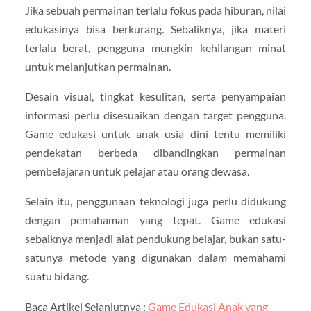
Jika sebuah permainan terlalu fokus pada hiburan, nilai
edukasinya bisa berkurang. Sebaliknya, jika materi
terlalu berat, pengguna mungkin kehilangan minat
untuk melanjutkan permainan.
Desain visual, tingkat kesulitan, serta penyampaian
informasi perlu disesuaikan dengan target pengguna.
Game edukasi untuk anak usia dini tentu memiliki
pendekatan berbeda dibandingkan permainan
pembelajaran untuk pelajar atau orang dewasa.
Selain itu, penggunaan teknologi juga perlu didukung
dengan pemahaman yang tepat. Game edukasi
sebaiknya menjadi alat pendukung belajar, bukan satu-
satunya metode yang digunakan dalam memahami
suatu bidang.
Baca Artikel Selanjutnya :
Game Edukasi Anak yang