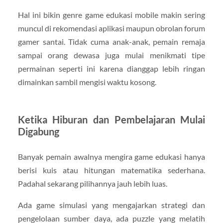
Hal ini bikin genre game edukasi mobile makin sering
muncul di rekomendasi aplikasi maupun obrolan forum
gamer santai. Tidak cuma anak-anak, pemain remaja
sampai orang dewasa juga mulai menikmati tipe
permainan seperti ini karena dianggap lebih ringan
dimainkan sambil mengisi waktu kosong.
Ketika Hiburan dan Pembelajaran Mulai
Digabung
Banyak pemain awalnya mengira game edukasi hanya
berisi kuis atau hitungan matematika sederhana.
Padahal sekarang pilihannya jauh lebih luas.
Ada game simulasi yang mengajarkan strategi dan
pengelolaan sumber daya, ada puzzle yang melatih