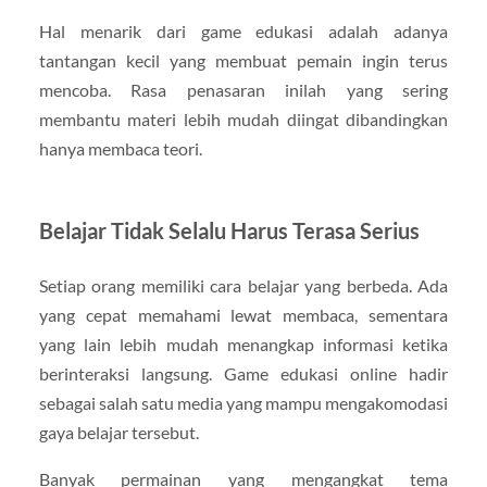
Hal menarik dari game edukasi adalah adanya
tantangan kecil yang membuat pemain ingin terus
mencoba. Rasa penasaran inilah yang sering
membantu materi lebih mudah diingat dibandingkan
hanya membaca teori.
Belajar Tidak Selalu Harus Terasa Serius
Setiap orang memiliki cara belajar yang berbeda. Ada
yang cepat memahami lewat membaca, sementara
yang lain lebih mudah menangkap informasi ketika
berinteraksi langsung. Game edukasi online hadir
sebagai salah satu media yang mampu mengakomodasi
gaya belajar tersebut.
Banyak permainan yang mengangkat tema