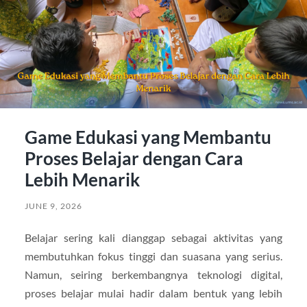
Game Edukasi yang Membantu
Proses Belajar dengan Cara
Lebih Menarik
JUNE 9, 2026
Belajar sering kali dianggap sebagai aktivitas yang
membutuhkan fokus tinggi dan suasana yang serius.
Namun, seiring berkembangnya teknologi digital,
proses belajar mulai hadir dalam bentuk yang lebih