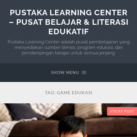
PUSTAKA LEARNING CENTER
– PUSAT BELAJAR & LITERASI
EDUKATIF
Pustaka Learning Center adalah pusat pembelajaran yang
menyediakan sumber literasi, program edukasi, dan
pendampingan belajar untuk semua jenjang.
SHOW MENU
TAG:
GAME EDUKASI
STICKY POST