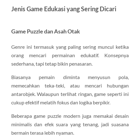
Jenis Game Edukasi yang Sering Dicari
Game Puzzle dan Asah Otak
Genre ini termasuk yang paling sering muncul ketika
orang mencari permainan edukatif. Konsepnya
sederhana, tapi tetap bikin penasaran.
Biasanya pemain diminta menyusun pola,
memecahkan teka-teki, atau mencari hubungan
antarobjek. Walaupun terlihat ringan, game seperti ini
cukup efektif melatih fokus dan logika berpikir.
Beberapa game puzzle modern juga memakai desain
minimalis dan efek suara yang tenang, jadi suasana
bermain terasa lebih nyaman.