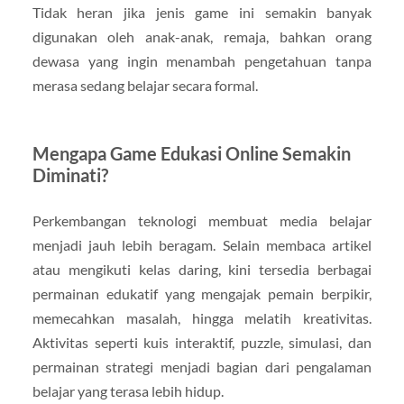
Tidak heran jika jenis game ini semakin banyak
digunakan oleh anak-anak, remaja, bahkan orang
dewasa yang ingin menambah pengetahuan tanpa
merasa sedang belajar secara formal.
Mengapa Game Edukasi Online Semakin
Diminati?
Perkembangan teknologi membuat media belajar
menjadi jauh lebih beragam. Selain membaca artikel
atau mengikuti kelas daring, kini tersedia berbagai
permainan edukatif yang mengajak pemain berpikir,
memecahkan masalah, hingga melatih kreativitas.
Aktivitas seperti kuis interaktif, puzzle, simulasi, dan
permainan strategi menjadi bagian dari pengalaman
belajar yang terasa lebih hidup.