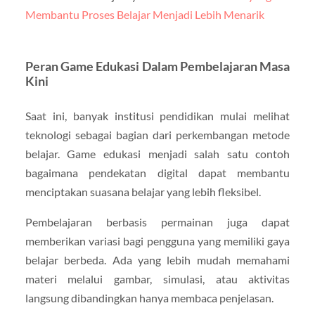
Membantu Proses Belajar Menjadi Lebih Menarik
Peran Game Edukasi Dalam Pembelajaran Masa
Kini
Saat ini, banyak institusi pendidikan mulai melihat
teknologi sebagai bagian dari perkembangan metode
belajar. Game edukasi menjadi salah satu contoh
bagaimana pendekatan digital dapat membantu
menciptakan suasana belajar yang lebih fleksibel.
Pembelajaran berbasis permainan juga dapat
memberikan variasi bagi pengguna yang memiliki gaya
belajar berbeda. Ada yang lebih mudah memahami
materi melalui gambar, simulasi, atau aktivitas
langsung dibandingkan hanya membaca penjelasan.