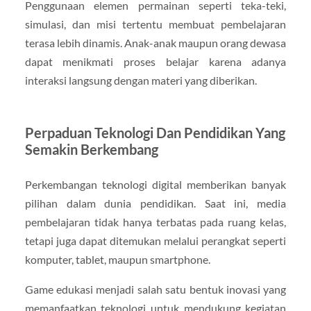
Penggunaan elemen permainan seperti teka-teki,
simulasi, dan misi tertentu membuat pembelajaran
terasa lebih dinamis. Anak-anak maupun orang dewasa
dapat menikmati proses belajar karena adanya
interaksi langsung dengan materi yang diberikan.
Perpaduan Teknologi Dan Pendidikan Yang
Semakin Berkembang
Perkembangan teknologi digital memberikan banyak
pilihan dalam dunia pendidikan. Saat ini, media
pembelajaran tidak hanya terbatas pada ruang kelas,
tetapi juga dapat ditemukan melalui perangkat seperti
komputer, tablet, maupun smartphone.
Game edukasi menjadi salah satu bentuk inovasi yang
memanfaatkan teknologi untuk mendukung kegiatan