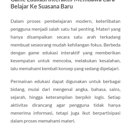
Belajar Ke Suasana Baru
Dalam proses pembelajaran modern, keterlibatan
pengguna menjadi salah satu hal penting. Materi yang
hanya disampaikan secara satu arah terkadang
membuat seseorang mudah kehilangan fokus. Berbeda
dengan game edukasi interaktif yang memberikan
kesempatan untuk mencoba, melakukan kesalahan,
lalu memahami kembali konsep yang sedang dipelajari.
Permainan edukasi dapat digunakan untuk berbagai
bidang, mulai dari mengenal angka, bahasa, sains,
sejarah, hingga keterampilan berpikir logis. Setiap
aktivitas dirancang agar pengguna tidak hanya
menerima informasi, tetapi juga ikut berpartisipasi
dalam proses memahami materi.