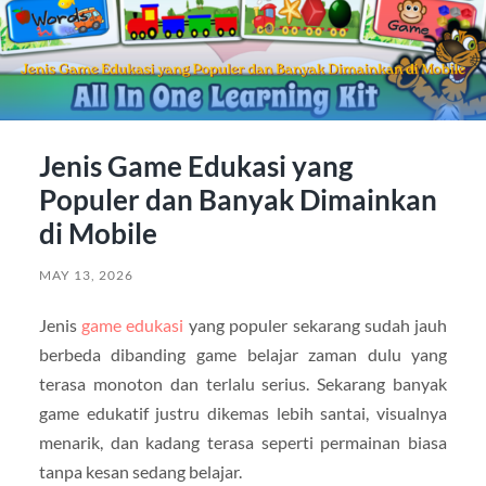
Jenis Game Edukasi yang
Populer dan Banyak Dimainkan
di Mobile
MAY 13, 2026
Jenis
game edukasi
yang populer sekarang sudah jauh
berbeda dibanding game belajar zaman dulu yang
terasa monoton dan terlalu serius. Sekarang banyak
game edukatif justru dikemas lebih santai, visualnya
menarik, dan kadang terasa seperti permainan biasa
tanpa kesan sedang belajar.