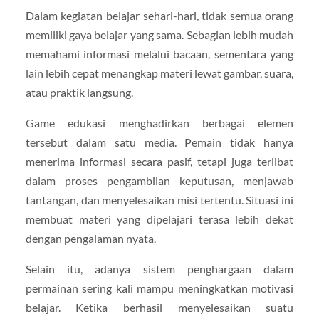
Dalam kegiatan belajar sehari-hari, tidak semua orang
memiliki gaya belajar yang sama. Sebagian lebih mudah
memahami informasi melalui bacaan, sementara yang
lain lebih cepat menangkap materi lewat gambar, suara,
atau praktik langsung.
Game edukasi menghadirkan berbagai elemen
tersebut dalam satu media. Pemain tidak hanya
menerima informasi secara pasif, tetapi juga terlibat
dalam proses pengambilan keputusan, menjawab
tantangan, dan menyelesaikan misi tertentu. Situasi ini
membuat materi yang dipelajari terasa lebih dekat
dengan pengalaman nyata.
Selain itu, adanya sistem penghargaan dalam
permainan sering kali mampu meningkatkan motivasi
belajar. Ketika berhasil menyelesaikan suatu