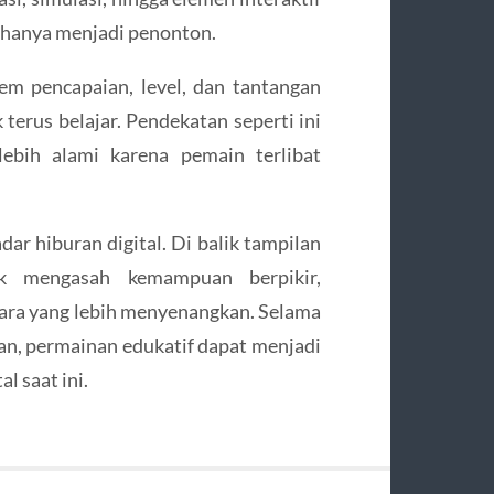
 hanya menjadi penonton.
m pencapaian, level, dan tantangan
erus belajar. Pendekatan seperti ini
bih alami karena pemain terlibat
ar hiburan digital. Di balik tampilan
k mengasah kemampuan berpikir,
ara yang lebih menyenangkan. Selama
an, permainan edukatif dapat menjadi
al saat ini.