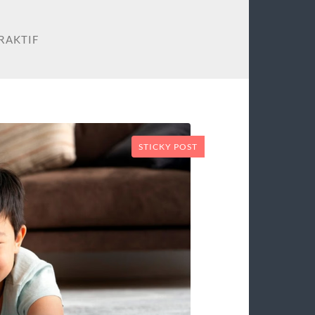
RAKTIF
STICKY POST