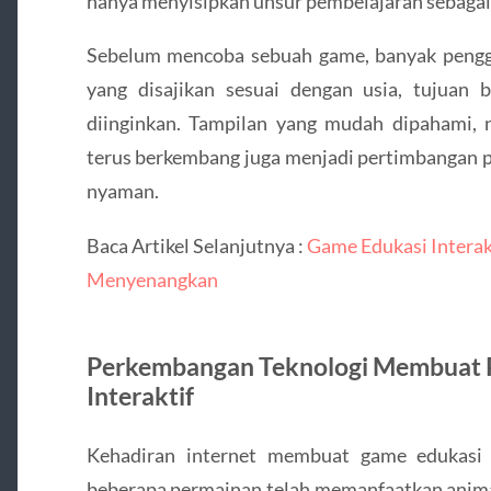
hanya menyisipkan unsur pembelajaran sebagai
Sebelum mencoba sebuah game, banyak pengg
yang disajikan sesuai dengan usia, tujuan be
diinginkan. Tampilan yang mudah dipahami, n
terus berkembang juga menjadi pertimbangan p
nyaman.
Baca Artikel Selanjutnya :
Game Edukasi Interak
Menyenangkan
Perkembangan Teknologi Membuat 
Interaktif
Kehadiran internet membuat game edukasi o
beberapa permainan telah memanfaatkan animasi