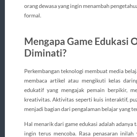
orang dewasa yang ingin menambah pengetahuan
formal.
Mengapa Game Edukasi O
Diminati?
Perkembangan teknologi membuat media belajar
membaca artikel atau mengikuti kelas daring
edukatif yang mengajak pemain berpikir, m
kreativitas. Aktivitas seperti kuis interaktif, p
menjadi bagian dari pengalaman belajar yang ter
Hal menarik dari game edukasi adalah adanya 
ingin terus mencoba. Rasa penasaran inilah