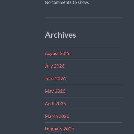
No comments to show.
Archives
August 2026
July 2026
June 2026
May 2026
April 2026
March 2026
February 2026