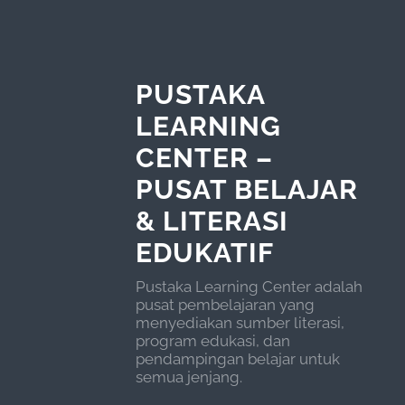
PUSTAKA
LEARNING
CENTER –
PUSAT BELAJAR
& LITERASI
EDUKATIF
Pustaka Learning Center adalah
pusat pembelajaran yang
menyediakan sumber literasi,
program edukasi, dan
pendampingan belajar untuk
semua jenjang.