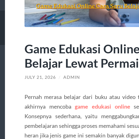
Game Edukasi Online
Belajar Lewat Permai
JULY 21, 2026
/
ADMIN
Pernah merasa belajar dari buku atau vide
akhirnya mencoba
game edukasi online
seb
Konsepnya sederhana, yaitu menggabungka
pembelajaran sehingga proses memahami sesua
heran jika jenis game ini semakin banyak digu