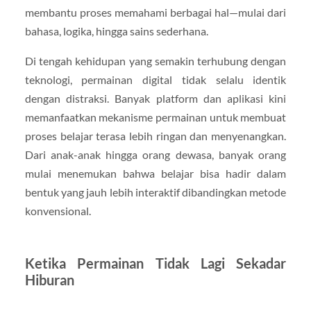
membantu proses memahami berbagai hal—mulai dari
bahasa, logika, hingga sains sederhana.
Di tengah kehidupan yang semakin terhubung dengan
teknologi, permainan digital tidak selalu identik
dengan distraksi. Banyak platform dan aplikasi kini
memanfaatkan mekanisme permainan untuk membuat
proses belajar terasa lebih ringan dan menyenangkan.
Dari anak-anak hingga orang dewasa, banyak orang
mulai menemukan bahwa belajar bisa hadir dalam
bentuk yang jauh lebih interaktif dibandingkan metode
konvensional.
Ketika Permainan Tidak Lagi Sekadar
Hiburan