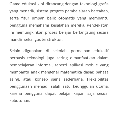
Game edukasi kini dirancang dengan teknologi grafis
yang menarik, sistem progres pembelajaran bertahap,
serta fitur umpan balik otomatis yang membantu
pengguna memahami kesalahan mereka. Pendekatan
ini memungkinkan proses belajar berlangsung secara
mandiri sekaligus terstruktur.
Selain digunakan di sekolah, permainan edukatif
berbasis teknologi juga sering dimanfaatkan dalam
pembelajaran informal, seperti aplikasi mobile yang
membantu anak mengenal matematika dasar, bahasa
asing, atau konsep sains sederhana. Fleksibilitas
penggunaan menjadi salah satu keunggulan utama,
karena pengguna dapat belajar kapan saja sesuai
kebutuhan.