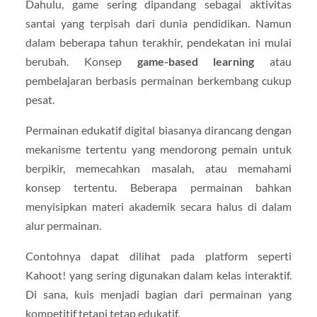
Dahulu, game sering dipandang sebagai aktivitas
santai yang terpisah dari dunia pendidikan. Namun
dalam beberapa tahun terakhir, pendekatan ini mulai
berubah. Konsep
game-based learning
atau
pembelajaran berbasis permainan berkembang cukup
pesat.
Permainan edukatif digital biasanya dirancang dengan
mekanisme tertentu yang mendorong pemain untuk
berpikir, memecahkan masalah, atau memahami
konsep tertentu. Beberapa permainan bahkan
menyisipkan materi akademik secara halus di dalam
alur permainan.
Contohnya dapat dilihat pada platform seperti
Kahoot!
yang sering digunakan dalam kelas interaktif.
Di sana, kuis menjadi bagian dari permainan yang
kompetitif tetapi tetap edukatif.