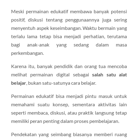
Meski permainan edukatif membawa banyak potensi
positif, diskusi tentang penggunaannya juga sering
menyentuh aspek keseimbangan. Waktu bermain yang
terlalu lama tetap bisa menjadi perhatian, terutama
bagi anak-anak yang sedang dalam masa
perkembangan.
Karena itu, banyak pendidik dan orang tua mencoba
melihat permainan digital sebagai
salah satu alat
belajar
, bukan satu-satunya cara belajar.
Permainan edukatif bisa menjadi pintu masuk untuk
memahami suatu konsep, sementara aktivitas lain
seperti membaca, diskusi, atau praktik langsung tetap
memiliki peran penting dalam proses pembelajaran.
Pendekatan yang seimbang biasanya memberi ruang